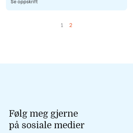
Se oppskrift
1
2
Gøril Wiker
Følg meg gjerne
på sosiale medier