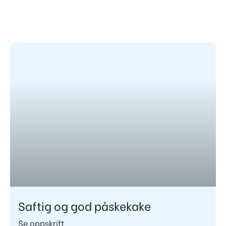
Side
Side
Saftig og god påskekake
Se oppskrift