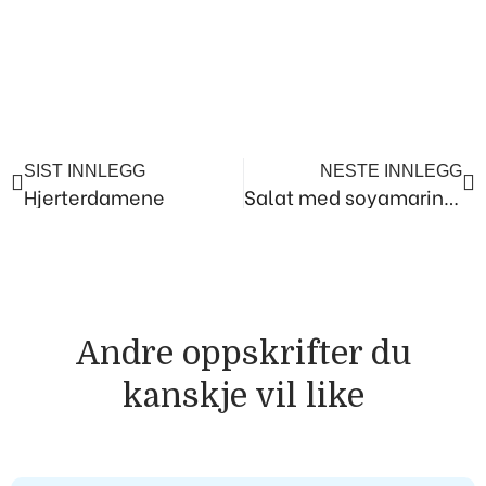
Prev
Ne
SIST INNLEGG
NESTE INNLEGG
Hjerterdamene
Salat med soyamarinert kylling, feta og vannmelon
Andre oppskrifter du
kanskje vil like