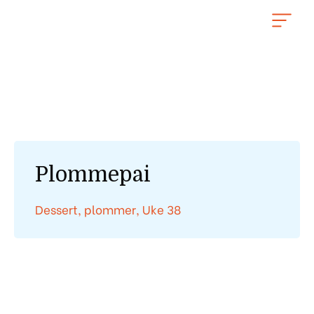
Hopp
rett
til
innholdet
Plommepai
Dessert
,
plommer
,
Uke 38