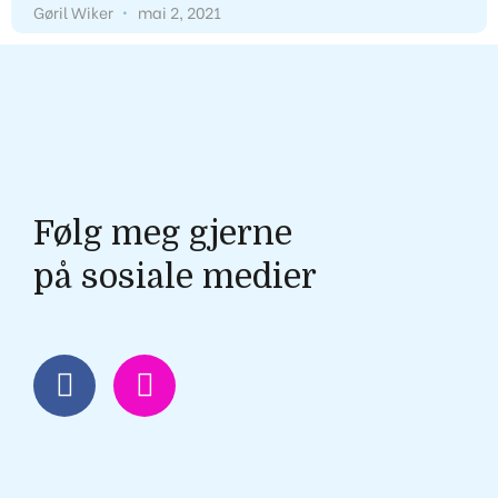
Gøril Wiker
mai 2, 2021
Gøril Wiker
Følg meg gjerne
på sosiale medier
F
I
a
n
c
s
e
t
b
a