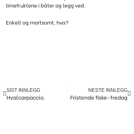
limefruktene i båter og legg ved.
Enkelt og mortsomt, hva?
Prev
Ne
SIST INNLEGG
NESTE INNLEGG
Hvalcarpaccio.
Fristende fiske-fredag