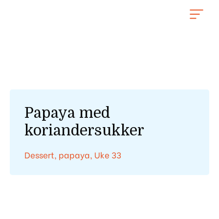
Hopp
rett
til
innholdet
Papaya med
koriandersukker
Dessert
,
papaya
,
Uke 33