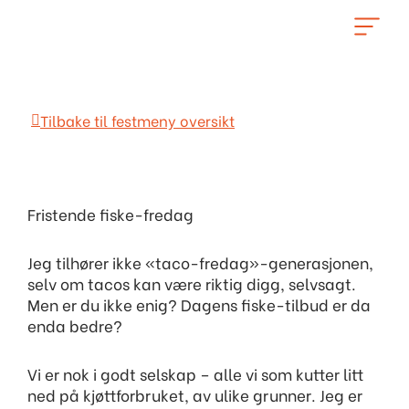
Hopp
rett
til
innholdet
Tilbake til festmeny oversikt
Fristende fiske-fredag
Jeg tilhører ikke «taco-fredag»-generasjonen,
selv om tacos kan være riktig digg, selvsagt.
Men er du ikke enig? Dagens fiske-tilbud er da
enda bedre?
Vi er nok i godt selskap – alle vi som kutter litt
ned på kjøttforbruket, av ulike grunner. Jeg er