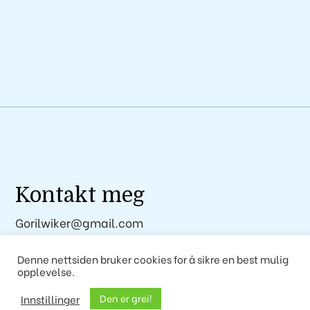
m
Kontakt meg
Gorilwiker@gmail.com
Denne nettsiden bruker cookies for å sikre en best mulig
opplevelse.
Den er grei!
Innstillinger