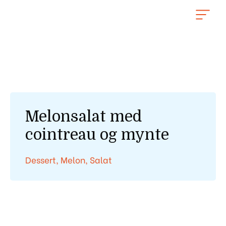
Hopp
rett
til
innholdet
Melonsalat med
cointreau og mynte
Dessert
,
Melon
,
Salat