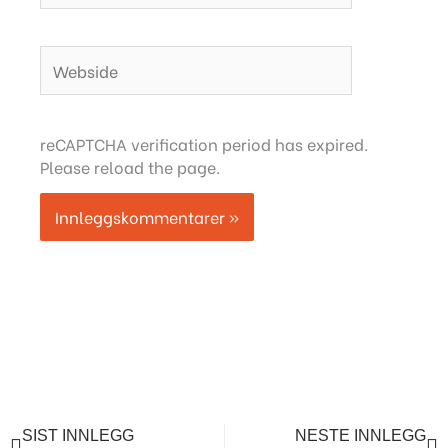
Webside
reCAPTCHA verification period has expired.
Please reload the page.
Prev
Ne
SIST INNLEGG
NESTE INNLEGG