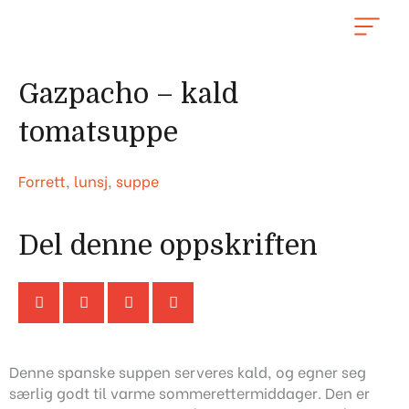
Hopp
rett
til
innholdet
Gazpacho – kald
tomatsuppe
Forrett
,
lunsj
,
suppe
Del denne oppskriften
Denne spanske suppen serveres kald, og egner seg
særlig godt til varme sommerettermiddager. Den er