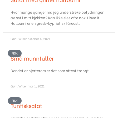
Hvor mange ganger må jeg understreke betydningen
av ost i mitt kjøkken? Kan ikke sies ofte nok: I love it!
Halloumi er en gresk-kypriotisk fåreost,
Gøril Wiker
oktober 4, 2021
FISK
Små munnfuller
Der det er hjerterom er det som oftest trangt.
Gøril Wiker
mai 1, 2021
FISK
Tunfisksalat
Egentlig er dette ofte en ren redningsplanke. Jeg har