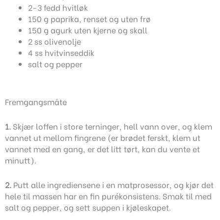
2-3 fedd hvitløk
150 g paprika, renset og uten frø
150 g agurk uten kjerne og skall
2 ss olivenolje
4 ss hvitvinseddik
salt og pepper
Fremgangsmåte
1.
Skjær loffen i store terninger, hell vann over, og klem
vannet ut mellom fingrene (er brødet ferskt, klem ut
vannet med en gang, er det litt tørt, kan du vente et
minutt).
2.
Putt alle ingrediensene i en matprosessor, og kjør det
hele til massen har en fin purékonsistens. Smak til med
salt og pepper, og sett suppen i kjøleskapet.