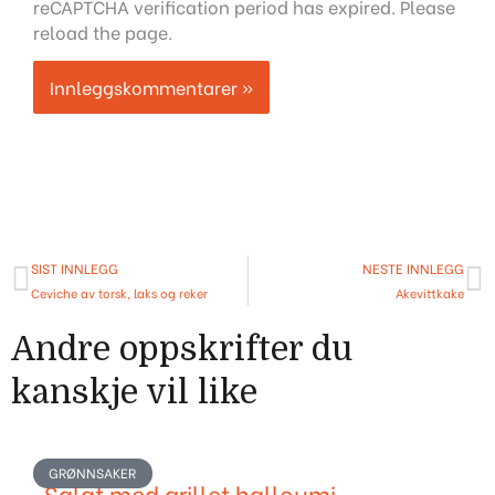
reCAPTCHA verification period has expired. Please
reload the page.
Prev
N
SIST INNLEGG
NESTE INNLEGG
Ceviche av torsk, laks og reker
Akevittkake
Andre oppskrifter du
kanskje vil like
GRØNNSAKER
Salat med grillet halloumi