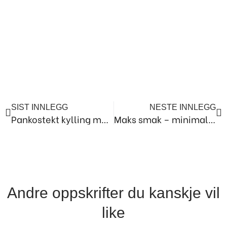
Prev
Ne
SIST INNLEGG
NESTE INNLEGG
Pankostekt kylling med rødbetsalat
Maks smak – minimal innsats
Andre oppskrifter du kanskje vil
like