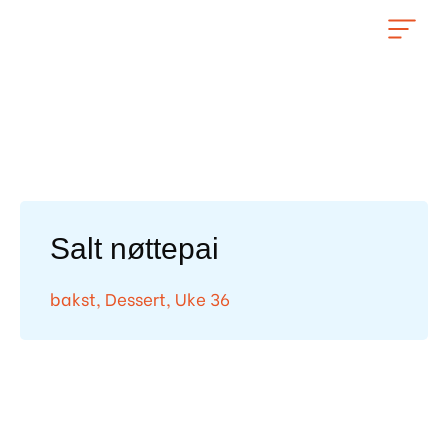
Hopp
rett
til
innholdet
Salt nøttepai
bakst
,
Dessert
,
Uke 36