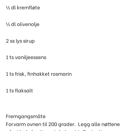
½ dl kremfløte
½ dl olivenolje
2 ss lys sirup
1 ts vaniljeessens
1 ts frisk, finhakket rosmarin
1 ts flaksalt
Fremgangsmåte
Forvarm ovnen til 200 grader. Legg alle nøttene