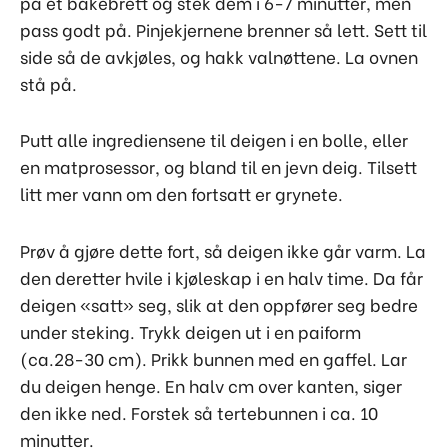
på et bakebrett og stek dem i 6-7 minutter, men
pass godt på. Pinjekjernene brenner så lett. Sett til
side så de avkjøles, og hakk valnøttene. La ovnen
stå på.
Putt alle ingrediensene til deigen i en bolle, eller
en matprosessor, og bland til en jevn deig. Tilsett
litt mer vann om den fortsatt er grynete.
Prøv å gjøre dette fort, så deigen ikke går varm. La
den deretter hvile i kjøleskap i en halv time. Da får
deigen «satt» seg, slik at den oppfører seg bedre
under steking. Trykk deigen ut i en paiform
(ca.28-30 cm). Prikk bunnen med en gaffel. Lar
du deigen henge. En halv cm over kanten, siger
den ikke ned. Forstek så tertebunnen i ca. 10
minutter.