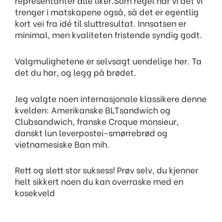
representanter alle liker.Som regel har vi det vi
trenger i matskapene også, så det er egentlig
kort vei fra idé til sluttresultat. Innsatsen er
minimal, men kvaliteten fristende syndig godt.
Valgmulighetene er selvsagt uendelige her. Ta
det du har, og legg på brødet.
Jeg valgte noen internasjonale klassikere denne
kvelden: Amerikanske BLTsandwich og
Clubsandwich, franske Croque monsieur,
danskt lun leverpostei-smørrebrød og
vietnamesiske Ban mih.
Rett og slett stor suksess! Prøv selv, du kjenner
helt sikkert noen du kan overraske med en
kosekveld