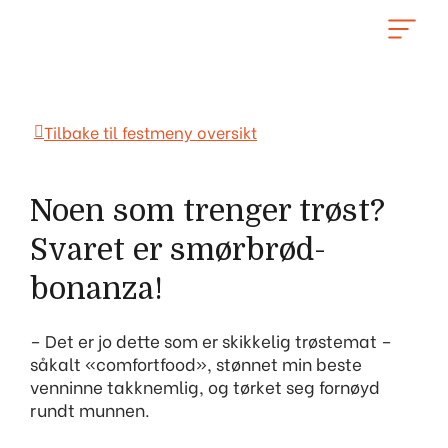
Hopp
rett
til
innholdet
Tilbake til festmeny oversikt
Noen som trenger trøst?
Svaret er smørbrød-
bonanza!
– Det er jo dette som er skikkelig trøstemat –
såkalt «comfortfood», stønnet min beste
venninne takknemlig, og tørket seg fornøyd
rundt munnen.