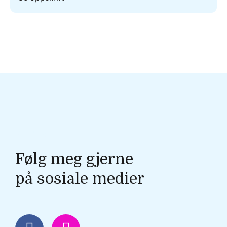
Gøril Wiker
Følg meg gjerne
på sosiale medier
F
I